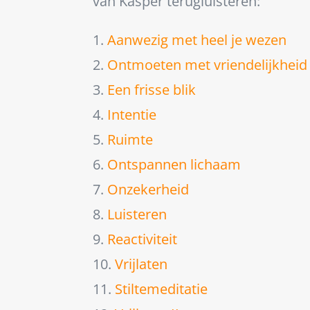
van Kasper terugluisteren:
1.
Aanwezig met heel je wezen
2.
Ontmoeten met vriendelijkheid
3.
Een frisse blik
4.
Intentie
5.
Ruimte
6.
Ontspannen lichaam
7.
Onzekerheid
8.
Luisteren
9.
Reactiviteit
10.
Vrijlaten
11.
Stiltemeditatie