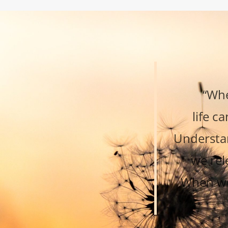
“Whe
life c
Understan
we rel
When we 