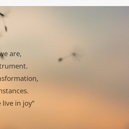
we are,
strument.
nsformation,
mstances.
live in joy”